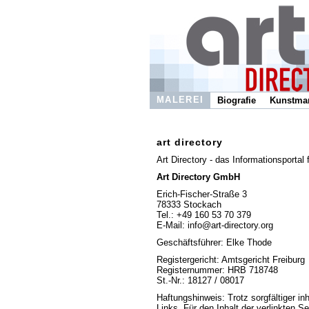
MALEREI
Biografie
Kunstmar
art directory
Art Directory - das Informationsportal 
Art Directory GmbH
Erich-Fischer-Straße 3
78333 Stockach
Tel.: +49 160 53 70 379
E-Mail: info@art-directory.org
Geschäftsführer: Elke Thode
Registergericht: Amtsgericht Freiburg
Registernummer: HRB 718748
St.-Nr.: 18127 / 08017
Haftungshinweis: Trotz sorgfältiger in
Links. Für den Inhalt der verlinkten Se